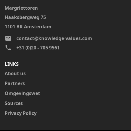
Margriettoren
Haaksbergweg 75
1101 BR Amsterdam
email
contact@knowledge-values.com
phone
+31 (0)20 - 705 9561
LINKS
About us
Partners
Omgevingswet
Sources
Privacy Policy